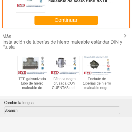
maleable de acero fundido UL
fábrica
Continuar
Más
Instalación de tuberías de hierro maleable estándar DIN y
Rusia
vanizado
TEE galvanizado
Fábrica negra
Enchufe de
De hierro 
 hierro
tubo de hierro
cruzada CON
tuberías de hierro
para tubo
ble de
maleable de
CUENTAS de la
maleable negro
con pe
ndido UL
acero fundido UL
UL del arrabio de
con cuentas de
rica
fábrica
la instalación de
perlas de
tuberías del hierro
fundición fábrica
Cambie la lengua
maleable
UL
Spanish