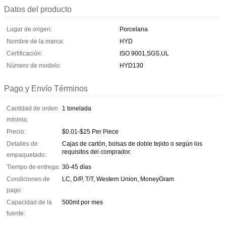
Datos del producto
Lugar de origen:
Porcelana
Nombre de la marca:
HYD
Certificación:
ISO 9001,SGS,UL
Número de modelo:
HYD130
Pago y Envío Términos
Cantidad de orden
1 tonelada
mínima:
Precio:
$0.01-$25 Per Piece
Detalles de
Cajas de cartón, bolsas de doble tejido o según los
requisitos del comprador.
empaquetado:
Tiempo de entrega:
30-45 días
Condiciones de
LC, D/P, T/T, Western Union, MoneyGram
pago:
Capacidad de la
500mt por mes
fuente: