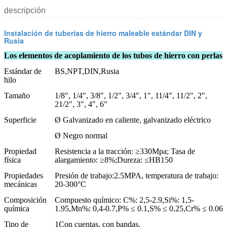
descripción
Instalación de tuberías de hierro maleable estándar DIN y
Rusia
Los elementos de acoplamiento de los tubos de hierro con perlas
Estándar de
BS,NPT,DIN,Rusia
hilo
Tamaño
1/8", 1/4", 3/8", 1/2", 3/4", 1", 11/4", 11/2", 2",
21/2", 3", 4", 6"
Superficie
Ø Galvanizado en caliente, galvanizado eléctrico
Ø Negro normal
Propiedad
Resistencia a la tracción: ≥330Mpa; Tasa de
física
alargamiento: ≥8%;Dureza: ≤HB150
Propiedades
Presión de trabajo:2.5MPA, temperatura de trabajo:
mecánicas
20-300°C
Composición
Compuesto químico: C%: 2,5-2.9,Si%: 1,5-
química
1.95,Mn%: 0,4-0.7,P% ≤ 0.1,S% ≤ 0.25,Cr% ≤ 0.06
Tipo de
1Con cuentas, con bandas.