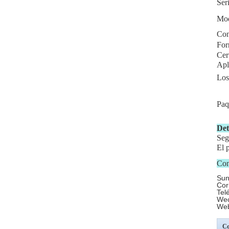
Ser
Mo
Con
Fo
Cer
Apl
Los
Paq
Det
Seg
El 
Con
Sun
Cor
Tel
Wec
Web
Co