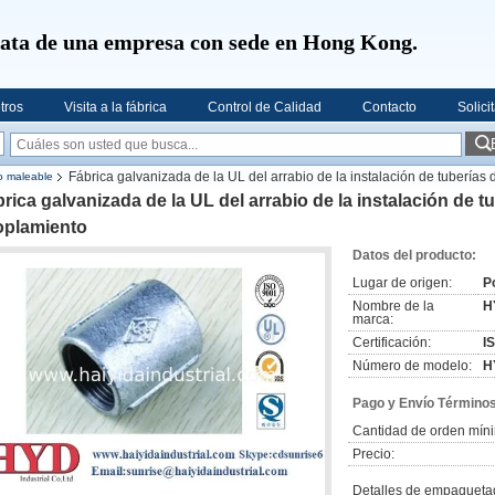
rata de una empresa con sede en Hong Kong.
tros
Visita a la fábrica
Control de Calidad
Contacto
Solici
Fábrica galvanizada de la UL del arrabio de la instalación de tuberías
ro maleable
rica galvanizada de la UL del arrabio de la instalación de t
oplamiento
Datos del producto:
Lugar de origen:
P
Nombre de la
H
marca:
Certificación:
I
Número de modelo:
H
Pago y Envío Términos
Cantidad de orden mín
Precio:
Detalles de empaqueta