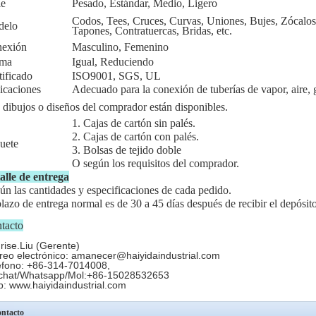
ie
Pesado, Estándar, Medio, Ligero
Codos, Tees, Cruces, Curvas, Uniones, Bujes, Zócalos,
delo
Tapones, Contratuercas, Bridas, etc.
exión
Masculino, Femenino
rma
Igual, Reduciendo
tificado
ISO9001, SGS, UL
icaciones
Adecuado para la conexión de tuberías de vapor, aire, ga
 dibujos o diseños del comprador están disponibles.
1. Cajas de cartón sin palés.
2. Cajas de cartón con palés.
uete
3. Bolsas de tejido doble
O según los requisitos del comprador.
alle de entrega
ún las cantidades y especificaciones de cada pedido.
plazo de entrega normal es de 30 a 45 días después de recibir el depósito
tacto
rise.Liu (Gerente)
reo electrónico: amanecer@haiyidaindustrial.com
éfono: +86-314-7014008,
hat/Whatsapp/Mol:+86-15028532653
: www.haiyidaindustrial.com
ntacto