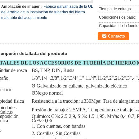
Ampliación de imagen :
Fábrica galvanizada de la UL
Tiempo de entrega:
del arrabio de la instalación de tuberías del hierro
Condiciones de pago:
maleable del acoplamiento
Capacidad de la fuente
Contacto
cripción detallada del producto
TALLES DE LOS ACCESORIOS DE TUBERÍA DE HIERRO
ándar de rosca
BS, TNP, DIN, Rusia
maño
1/8",1/4",3/8",1/2",3/4",1",11/4",11/2",2",21/2",3",4"
Ø Galvanizado en caliente, galvanizado eléctrico
erficie
ØNegro normal
piedad física
Resistencia a la tracción: ≥330Mpa; Tasa de alargam
piedades
Presión de trabajo: 2.5MPA, Temperatura de trabajo: 
ánicas
posición
Químico: C%: 2,5-2,9, Si%: 1,5-1,95, Mn%: 0,4-0,7,
mica
Cr%≤0,06
1. Con cuentas, con bandas
o
2. Costillas, Sin Costillas.