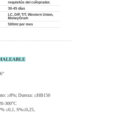
requisitos del comprador.
30-45 días
LC, D/P, T/T, Western Union,
MoneyGram
:
500mt por mes
 MALEABLE
,6"
iento: ≥8%; Dureza: ≤HB150
-20-300°C
 P% ≤0,1, S%≤0,25,