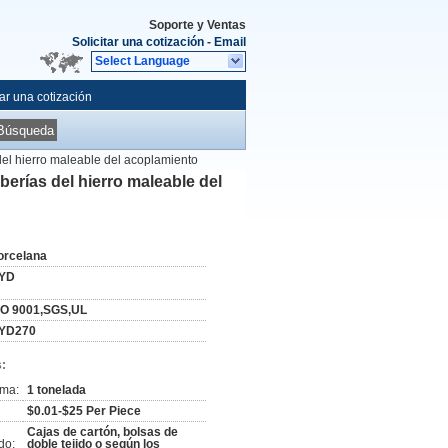
Soporte y Ventas
Solicitar una cotización
-
Email
Select Language
tar una cotización
Búsqueda
 del hierro maleable del acoplamiento
uberías del hierro maleable del
orcelana
YD
SO 9001,SGS,UL
YD270
:
ima:
1 tonelada
$0.01-$25 Per Piece
Cajas de cartón, bolsas de
do:
doble tejido o según los