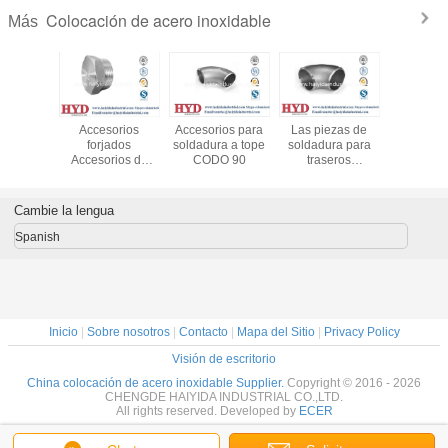
Colocación de acero inoxidable
Más
 forjados
Accesorios
Accesorios para
Las piezas de
Acceso
cero
forjados
soldadura a tope
soldadura para
forja
dable
Accesorios de
CODO 90
traseros
Accesori
acero inoxidable
90ELBOW
acero ino
Acceso
roscado
Cambie la lengua
Spanish
Inicio
|
Sobre nosotros
|
Contacto
|
Mapa del Sitio
|
Privacy Policy
Visión de escritorio
China colocación de acero inoxidable Supplier.
Copyright © 2016 - 2026
CHENGDE HAIYIDA INDUSTRIAL CO.,LTD.
All rights reserved. Developed by
ECER