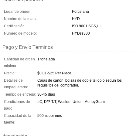
Lugar de origen:
Porcelana
Nombre de la marca:
HYD
Certificación:
ISO 9001,SGS,UL
Número de modelo:
HYDss300
Pago y Envío Términos
Cantidad de orden
1 tonelada
mínima:
Precio:
$0.01-$25 Per Piece
Detalles de
Cajas de cartón, bolsas de doble tejido o según los
requisitos del comprador.
empaquetado:
Tiempo de entrega:
30-45 días
Condiciones de
LC, D/P, T/T, Western Union, MoneyGram
pago:
Capacidad de la
500mt por mes
fuente: