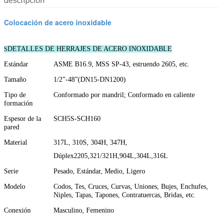
descripción
Colocación de acero inoxidable
DETALLES DE HERRAJES DE ACERO INOXIDABLE
S
Estándar
ASME B16.9, MSS SP-43, estruendo 2605, etc.
Tamaño
1/2”-48”(DN15-DN1200)
Tipo de
Conformado por mandril; Conformado en caliente
formación
Espesor de la
SCH5S-SCH160
pared
Material
317L, 310S, 304H, 347H,
Dúplex2205,321/321H,904L,304L,316L
Serie
Pesado, Estándar, Medio, Ligero
Modelo
Codos, Tes, Cruces, Curvas, Uniones, Bujes, Enchufes,
Niples, Tapas, Tapones, Contratuercas, Bridas, etc.
Conexión
Masculino, Femenino