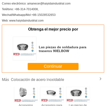
Correo electrónico: amanecer@haiyidaindustrial.com
Teléfono: +86-314-7014008,
Wechat/Whatsapp/Mol:+86-15028532653
Web: www.haiyidaindustrial.com
Obtenga el mejor precio por
Las piezas de soldadura para
traseros 90ELBOW
Continuar
Colocación de acero inoxidable
Más
 forjados
Accesorios
Accesorios para
Las piezas de
Acceso