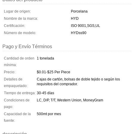
Lugar de origen:
Porcelana
Nombre de la marca:
HYD
Certificación:
ISO 9001,SGS,UL
Número de modelo:
HYDss90
Pago y Envío Términos
Cantidad de orden
1 tonelada
mínima:
Precio:
$0.01-$25 Per Piece
Detalles de
Cajas de cartón, bolsas de doble tejido o según los
requisitos del comprador.
empaquetado:
Tiempo de entrega:
30-45 días
Condiciones de
LC, D/P, T/T, Western Union, MoneyGram
pago:
Capacidad de la
500mt por mes
fuente: