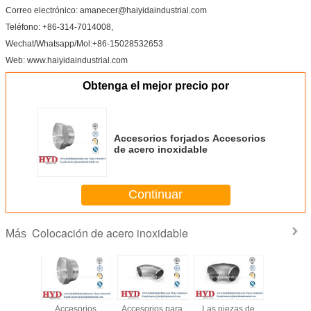
Correo electrónico: amanecer@haiyidaindustrial.com
Teléfono: +86-314-7014008,
Wechat/Whatsapp/Mol:+86-15028532653
Web: www.haiyidaindustrial.com
Obtenga el mejor precio por
Accesorios forjados Accesorios
de acero inoxidable
Continuar
Colocación de acero inoxidable
Más
 forjados
Accesorios
Accesorios para
Las piezas de
Acceso