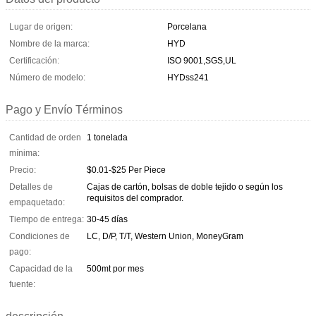
Lugar de origen:
Porcelana
Nombre de la marca:
HYD
Certificación:
ISO 9001,SGS,UL
Número de modelo:
HYDss241
Pago y Envío Términos
Cantidad de orden
1 tonelada
mínima:
Precio:
$0.01-$25 Per Piece
Detalles de
Cajas de cartón, bolsas de doble tejido o según los
requisitos del comprador.
empaquetado:
Tiempo de entrega:
30-45 días
Condiciones de
LC, D/P, T/T, Western Union, MoneyGram
pago:
Capacidad de la
500mt por mes
fuente: