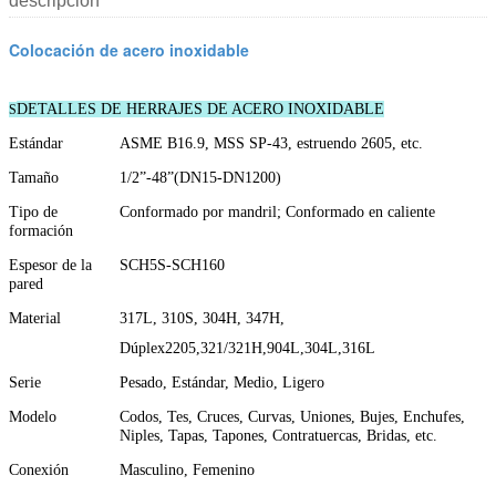
descripción
Colocación de acero inoxidable
DETALLES DE HERRAJES DE ACERO INOXIDABLE
S
Estándar
ASME B16.9, MSS SP-43, estruendo 2605, etc.
Tamaño
1/2”-48”(DN15-DN1200)
Tipo de
Conformado por mandril; Conformado en caliente
formación
Espesor de la
SCH5S-SCH160
pared
Material
317L, 310S, 304H, 347H,
Dúplex2205,321/321H,904L,304L,316L
Serie
Pesado, Estándar, Medio, Ligero
Modelo
Codos, Tes, Cruces, Curvas, Uniones, Bujes, Enchufes,
Niples, Tapas, Tapones, Contratuercas, Bridas, etc.
Conexión
Masculino, Femenino