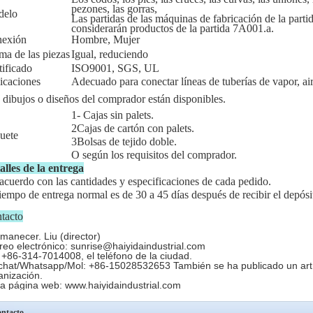
pezones, las gorras,
delo
Las partidas de las máquinas de fabricación de la part
considerarán productos de la partida 7A001.a.
exión
Hombre, Mujer
ma de las piezas
Igual, reduciendo
tificado
ISO9001, SGS, UL
icaciones
Adecuado para conectar líneas de tuberías de vapor, aire
 dibujos o diseños del comprador están disponibles.
1- Cajas sin palets.
2Cajas de cartón con palets.
uete
3Bolsas de tejido doble.
O según los requisitos del comprador.
alles de la entrega
acuerdo con las cantidades y especificaciones de cada pedido.
tiempo de entrega normal es de 30 a 45 días después de recibir el depósi
tacto
amanecer. Liu (director)
reo electrónico: sunrise@haiyidaindustrial.com
: +86-314-7014008, el teléfono de la ciudad.
hat/Whatsapp/Mol: +86-15028532653 También se ha publicado un artícu
anización.
la página web: www.haiyidaindustrial.com
ntacto