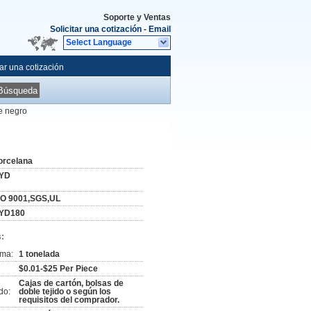
Soporte y Ventas
Solicitar una cotización
-
Email
Select Language
tar una cotización
Búsqueda
e negro
orcelana
YD
SO 9001,SGS,UL
YD180
:
ima:
1 tonelada
$0.01-$25 Per Piece
Cajas de cartón, bolsas de
do:
doble tejido o según los
requisitos del comprador.