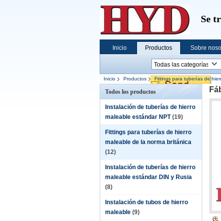
Se t
Inicio
Productos
Sobre noso
Inicio
Productos
Fittings para tuberías de hie
Fáb
Todos los productos
Instalación de tuberías de hierro
maleable estándar NPT
(19)
Fittings para tuberías de hierro
maleable de la norma británica
(12)
Instalación de tuberías de hierro
maleable estándar DIN y Rusia
(8)
Instalación de tubos de hierro
maleable
(9)