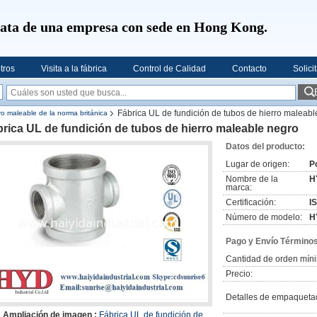
rata de una empresa con sede en Hong Kong.
tros
Visita a la fábrica
Control de Calidad
Contacto
Solici
Fábrica UL de fundición de tubos de hierro maleabl
rro maleable de la norma británica
rica UL de fundición de tubos de hierro maleable negro
Datos del producto:
Lugar de origen:
P
Nombre de la
H
marca:
Certificación:
I
Número de modelo:
H
Pago y Envío Términos
Cantidad de orden mín
Precio:
Detalles de empaqueta
Ampliación de imagen :
Fábrica UL de fundición de