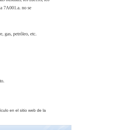
ida 7A001.a. no se
, gas, petróleo, etc.
to.
lo en el sitio web de la