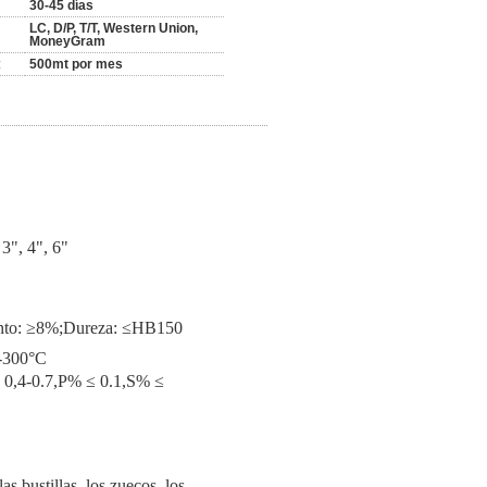
30-45 días
LC, D/P, T/T, Western Union,
MoneyGram
:
500mt por mes
 3", 4", 6"
iento: ≥8%;Dureza: ≤HB150
0-300°C
 0,4-0.7,P% ≤ 0.1,S% ≤
as bustillas, los zuecos, los