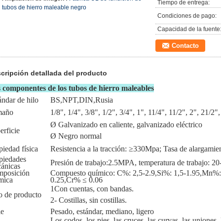
Tiempo de entrega:
tubos de hierro maleable negro
Condiciones de pago:
Capacidad de la fuente
Contacto
cripción detallada del producto
 componentes de los tubos de hierro maleables
ándar de hilo
BS,NPT,DIN,Rusia
maño
1/8", 1/4", 3/8", 1/2", 3/4", 1", 11/4", 11/2", 2", 21/2",
Ø Galvanizado en caliente, galvanizado eléctrico
erficie
Ø Negro normal
piedad física
Resistencia a la tracción: ≥330Mpa; Tasa de alargam
piedades
Presión de trabajo:2.5MPA, temperatura de trabajo: 2
ánicas
posición
Compuesto químico: C%: 2,5-2.9,Si%: 1,5-1.95,Mn%:
mica
0.25,Cr% ≤ 0.06
1Con cuentas, con bandas.
o de producto
2- Costillas, sin costillas.
ie
Pesado, estándar, mediano, ligero
Los codos, los pies, las cruces, las curvas, las uniones, l