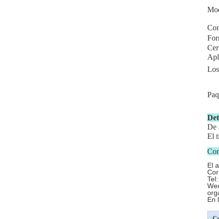
Mo
Con
For
Cer
Apl
Los
Paq
Det
De 
El 
Con
El 
Cor
Tel
Wec
org
En 
Co