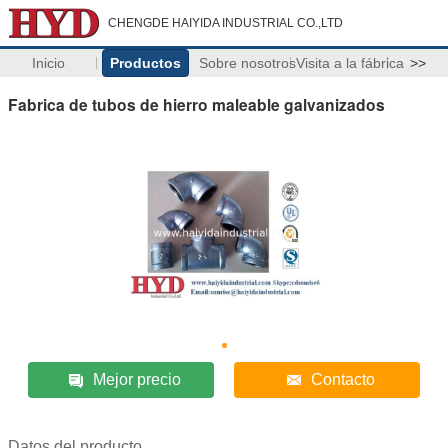
CHENGDE HAIYIDA INDUSTRIAL CO.,LTD
Inicio
Productos
Sobre nosotros
Visita a la fábrica
>>
Fabrica de tubos de hierro maleable galvanizados
Mejor precio
Contacto
Datos del producto