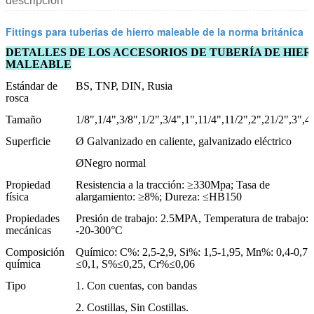
descripción
Fittings para tuberías de hierro maleable de la norma británica
DETALLES DE LOS ACCESORIOS DE TUBERÍA DE HIE
MALEABLE
Estándar de
BS, TNP, DIN, Rusia
rosca
Tamaño
1/8",1/4",3/8",1/2",3/4",1",11/4",11/2",2",21/2",3",4
Superficie
Ø Galvanizado en caliente, galvanizado eléctrico
ØNegro normal
Propiedad
Resistencia a la tracción: ≥330Mpa; Tasa de
física
alargamiento: ≥8%; Dureza: ≤HB150
Propiedades
Presión de trabajo: 2.5MPA, Temperatura de trabajo:
mecánicas
-20-300°C
Composición
Químico: C%: 2,5-2,9, Si%: 1,5-1,95, Mn%: 0,4-0,7
química
≤0,1, S%≤0,25, Cr%≤0,06
Tipo
1. Con cuentas, con bandas
2. Costillas, Sin Costillas.