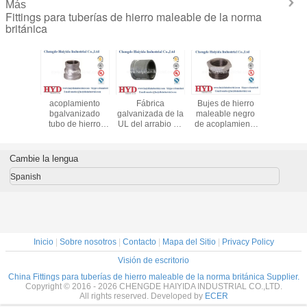
Más
Fittings para tuberías de hierro maleable de la norma
británica
de tubos
acoplamiento
Fábrica
Bujes de hierro
Fabrica d
ierro
bgalvanizado
galvanizada de la
maleable negro
de hie
able
tubo de hierro
UL del arrabio de
de acoplamiento
malea
izados
maleable de
la instalación de
de tubería de
galvani
acoplamiento de
tuberías del hierro
hierro fundido UL
hierro fundido UL
maleable del
fábrica
Cambie la lengua
fábrica
acoplamiento
Spanish
Inicio
|
Sobre nosotros
|
Contacto
|
Mapa del Sitio
|
Privacy Policy
Visión de escritorio
China Fittings para tuberías de hierro maleable de la norma británica Supplier.
Copyright © 2016 - 2026 CHENGDE HAIYIDA INDUSTRIAL CO.,LTD.
All rights reserved. Developed by
ECER