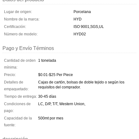
Lugar de origen:
Porcelana
Nombre de la marca:
HYD
Certificación:
ISO 9001,SGS,UL
Número de modelo:
HYD02
Pago y Envío Términos
Cantidad de orden
1 tonelada
mínima:
Precio:
$0.01-$25 Per Piece
Detalles de
Cajas de cartón, bolsas de doble tejido o según los
requisitos del comprador.
empaquetado:
Tiempo de entrega:
30-45 días
Condiciones de
LC, D/P, T/T, Western Union,
pago:
Capacidad de la
500mt por mes
fuente: