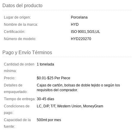
Datos del producto
Lugar de origen:
Porcelana
Nombre de la marca:
HYD
Certificación:
ISO 9001,SGS,UL
Número de modelo:
HYD220270
Pago y Envío Términos
Cantidad de orden
1 tonelada
mínima:
Precio:
$0.01-$25 Per Piece
Detalles de
Cajas de cartón, bolsas de doble tejido o según los
requisitos del comprador.
empaquetado:
Tiempo de entrega:
30-45 días
Condiciones de
LC, D/P, T/T, Western Union, MoneyGram
pago:
Capacidad de la
500mt por mes
fuente: