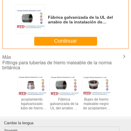
Fábrica galvanizada de la UL del
arrabio de la instalación de
tuberías del hierro maleable del
acoplamiento
Continuar
Más
Fittings para tuberías de hierro maleable de la norma
británica
de tubos
acoplamiento
Fábrica
Bujes de hierro
Fabrica d
ierro
bgalvanizado
galvanizada de la
maleable negro
de hie
able
tubo de hierro
UL del arrabio de
de acoplamiento
malea
izados
maleable de
la instalación de
de tubería de
galvani
acoplamiento de
tuberías del hierro
hierro fundido UL
hierro fundido UL
maleable del
fábrica
Cambie la lengua
fábrica
acoplamiento
Spanish