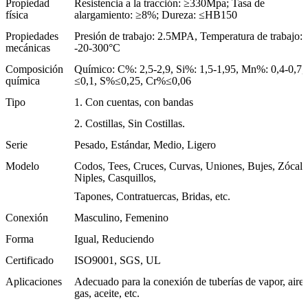
Propiedad
Resistencia a la tracción: ≥330Mpa; Tasa de
física
alargamiento: ≥8%; Dureza: ≤HB150
Propiedades
Presión de trabajo: 2.5MPA, Temperatura de trabajo:
mecánicas
-20-300°C
Composición
Químico: C%: 2,5-2,9, Si%: 1,5-1,95, Mn%: 0,4-0,7
química
≤0,1, S%≤0,25, Cr%≤0,06
Tipo
1. Con cuentas, con bandas
2. Costillas, Sin Costillas.
Serie
Pesado, Estándar, Medio, Ligero
Modelo
Codos, Tees, Cruces, Curvas, Uniones, Bujes, Zócalo
Niples, Casquillos,
Tapones, Contratuercas, Bridas, etc.
Conexión
Masculino, Femenino
Forma
Igual, Reduciendo
Certificado
ISO9001, SGS, UL
Aplicaciones
Adecuado para la conexión de tuberías de vapor, aire,
gas, aceite, etc.