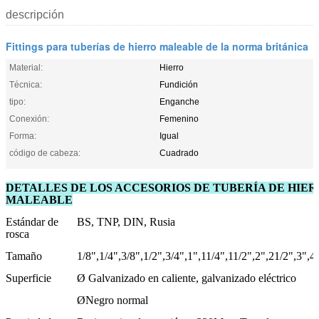
descripción
Fittings para tuberías de hierro maleable de la norma británica
Material:
Hierro
Técnica:
Fundición
tipo:
Enganche
Conexión:
Femenino
Forma:
Igual
código de cabeza:
Cuadrado
DETALLES DE LOS ACCESORIOS DE TUBERÍA DE HIE
MALEABLE
Estándar de
BS, TNP, DIN, Rusia
rosca
Tamaño
1/8",1/4",3/8",1/2",3/4",1",11/4",11/2",2",21/2",3",4
Superficie
Ø Galvanizado en caliente, galvanizado eléctrico
ØNegro normal